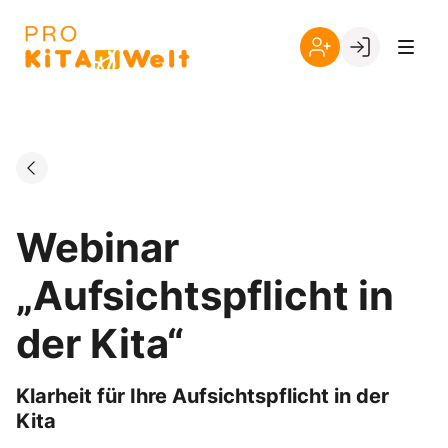
Skip
to
Go to landing page.
content
Registrieren
Login
Sie
sich
mit
Ihrer
Kundennummer
Webinar
„Aufsichtspflicht in
der Kita“
Klarheit für Ihre Aufsichtspflicht in der
Kita