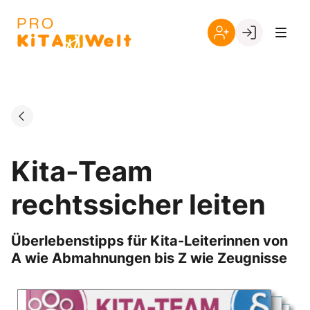
Skip
to
Go to landing page.
content
Registrieren
Login
Sie
sich
mit
Ihrer
Kundennummer
Kita-Team
rechtssicher leiten
Überlebenstipps für Kita-Leiterinnen von
A wie Abmahnungen bis Z wie Zeugnisse