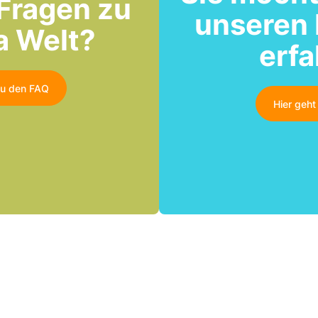
Fragen zu
unseren
a Welt?
erf
zu den FAQ
Hier geh