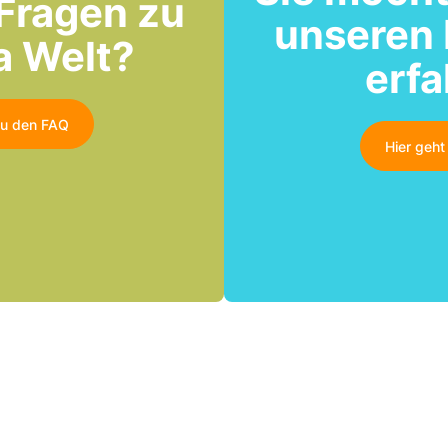
Fragen zu
unseren
a Welt?
erf
zu den FAQ
Hier geh